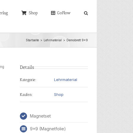
erlag
Shop
GoFlow
Startseite
Lehrmaterial
Demobrett 9×9
ung
Details
Lehrmaterial
Kategorie:
Shop
Kaufen:
Magnetset
9x9 (Magnetfolie)