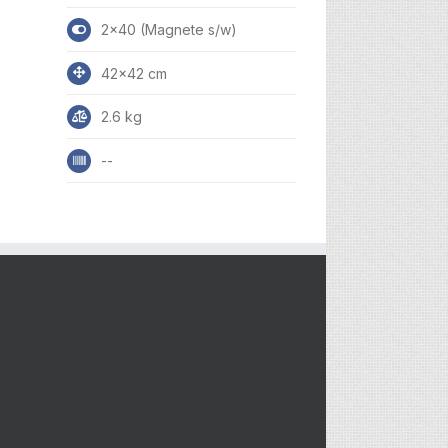
2x40 (Magnete s/w)
42x42 cm
2.6 kg
--