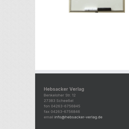
Hebsacker Verlag
Benkeloher Str. 12
27383 Scheeßel
fon 04263-6756845
fax 04263-6756846
email
info@hebsacker-verlag.de