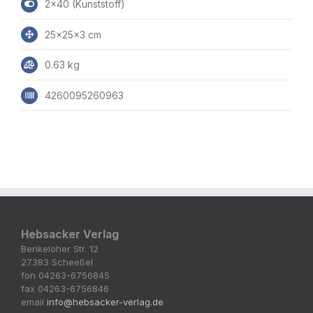
2x40 (Kunststoff)
25x25x3 cm
0.63 kg
4260095260963
Hebsacker Verlag
Benkeloher Str. 12
27383 Scheeßel
fon 04263-6756845
fax 04263-6756846
email
info@hebsacker-verlag.de