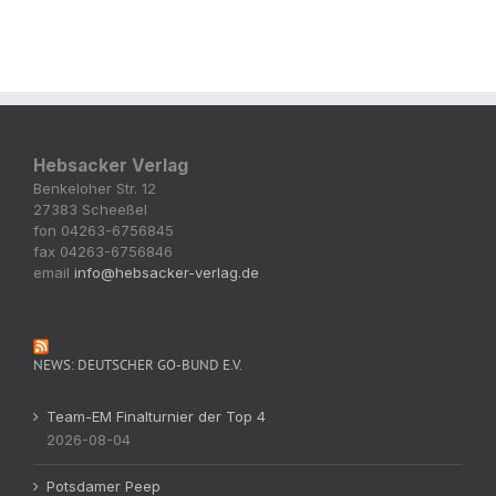
Hebsacker Verlag
Benkeloher Str. 12
27383 Scheeßel
fon 04263-6756845
fax 04263-6756846
email
info@hebsacker-verlag.de
NEWS: DEUTSCHER GO-BUND E.V.
Team-EM Finalturnier der Top 4
2026-08-04
Potsdamer Peep