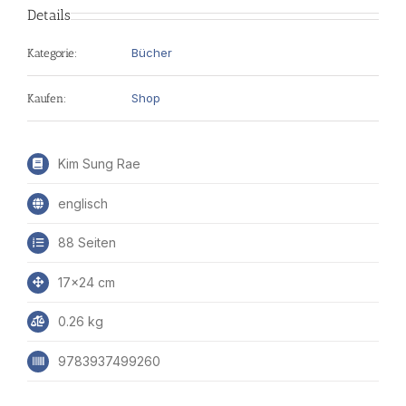
Details
Bücher
Kategorie:
Shop
Kaufen:
Kim Sung Rae
englisch
88 Seiten
17x24 cm
0.26 kg
9783937499260