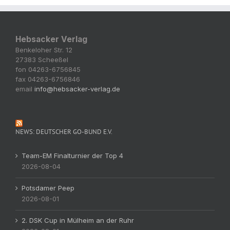
Hebsacker Verlag
Benkeloher Str. 12
27383 Scheeßel
fon 04263-6756845
fax 04263-6756846
email
info@hebsacker-verlag.de
NEWS: DEUTSCHER GO-BUND E.V.
Team-EM Finalturnier der Top 4
2026-08-04
Potsdamer Peep
2026-08-01
2. DSK Cup in Mülheim an der Ruhr