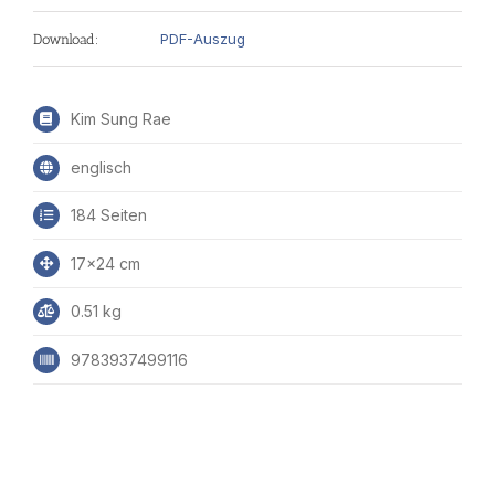
PDF-Auszug
Download:
Kim Sung Rae
englisch
184 Seiten
17x24 cm
0.51 kg
9783937499116