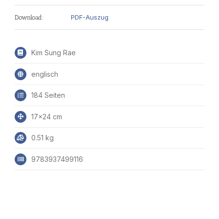
PDF-Auszug
Download:
Kim Sung Rae
englisch
184 Seiten
17x24 cm
0.51 kg
9783937499116