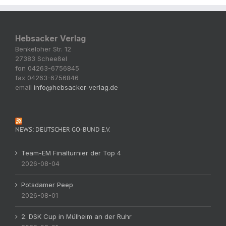
Hebsacker Verlag
Benkeloher Str. 12
27383 Scheeßel
fon 04263-6756845
fax 04263-6756846
email
info@hebsacker-verlag.de
NEWS: DEUTSCHER GO-BUND E.V.
Team-EM Finalturnier der Top 4
2026-08-04
Potsdamer Peep
2026-08-01
2. DSK Cup in Mülheim an der Ruhr